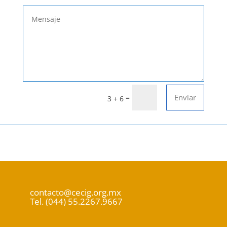
Enviar
=
3 + 6
contacto@cecig.org.mx
Tel. (044) 55.2267.9667