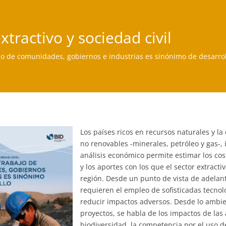
xtractivo y sociedad civil
jo de comunidades, gobiernos e industrias es sinónimo de desarrol
Los países ricos en recursos naturales y la
no renovables -minerales, petróleo y gas-,
análisis económico permite estimar los cos
y los aportes con los que el sector extract
región. Desde un punto de vista de adelanto
requieren el empleo de sofisticadas tecnol
reducir impactos adversos. Desde lo ambien
proyectos, se habla de los impactos de las 
biodiversidad, la competencia por el uso d