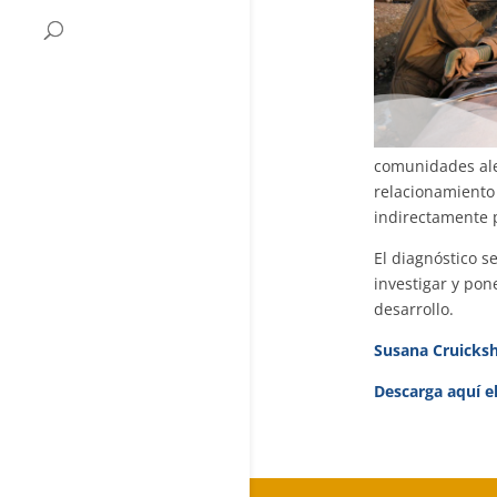
comunidades aled
relacionamiento 
indirectamente p
El diagnóstico s
investigar y pon
desarrollo.
Susana Cruicks
Descarga aquí e