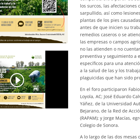
los surcos, las afectaciones 
sarpullido, así como lesione
plantas de los pies causadas
antes de que inicien su trab
remedios caseros o se atien
las empresas o campos agrí
no las atienden o no cuenta
preventiva y seguimiento a e
específicos para una atenció
a la salud de las y los trab
plaguicidas que han sido pro
En el foro participaron Fabi
Loyola, AC; José Eduardo Calv
Yáñez, de la Universidad Au
Bejarano, de la Red de Acció
(RAPAM); y Jorge Macías, egr
Colegio de Sonora.
A lo largo de las dos mesas