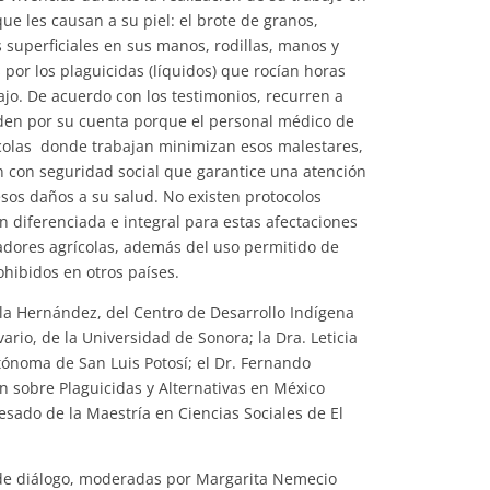
que les causan a su piel: el brote de granos,
s superficiales en sus manos, rodillas, manos y
 por los plaguicidas (líquidos) que rocían horas
ajo. De acuerdo con los testimonios, recurren a
den por su cuenta porque el personal médico de
colas donde trabajan minimizan esos malestares,
n con seguridad social que garantice una atención
sos daños a su salud. No existen protocolos
n diferenciada e integral para estas afectaciones
ajadores agrícolas, además del uso permitido de
hibidos en otros países.
ola Hernández, del Centro de Desarrollo Indígena
ario, de la Universidad de Sonora; la Dra. Leticia
tónoma de San Luis Potosí; el Dr. Fernando
n sobre Plaguicidas y Alternativas en México
esado de la Maestría en Ciencias Sociales de El
 de diálogo, moderadas por Margarita Nemecio