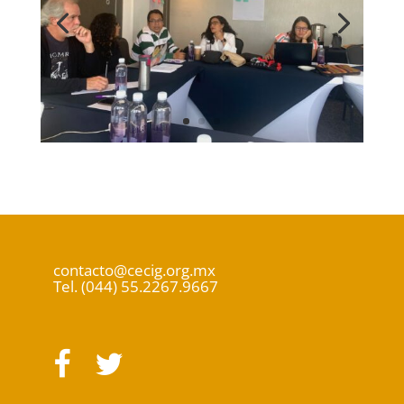
contacto@cecig.org.mx
Tel. (044) 55.2267.9667