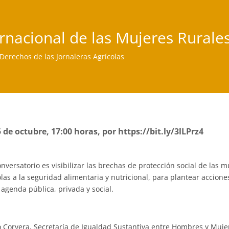
ernacional de las Mujeres Rurale
 Derechos de las Jornaleras Agrícolas
 de octubre, 17:00 horas, por https://bit.ly/3lLPrz4
onversatorio es visibilizar las brechas de protección social de las 
olas a la seguridad alimentaria y nutricional, para plantear accio
 agenda pública, privada y social.
o Corvera, Secretaría de Igualdad Sustantiva entre Hombres y Mujer