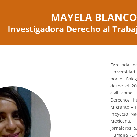
MAYELA BLANCO
Investigadora Derecho al Traba
Egresada de
Universidad 
por el Cole
desde el 20
civil como:
Derechos H
Migrante – P
Proyecto Na
Mexicana, 
Jornaleros 
Humana (DPM