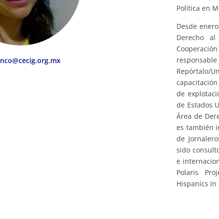
Política en 
Desde enero 
Derecho al
Cooperación
responsable 
anco@cecig.org.mx
Repórtalo/U
capacitación
de explotaci
de Estados U
Área de Dere
es también i
de Jornaler
sido consult
e internacio
Polaris Pro
Hispanics In 