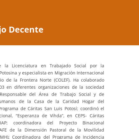
jo Decente
 la Licenciatura en Trabajado Social por la
Potosina y especialista en Migración Internacional
gio de la Frontera Norte (COLEF). Ha colaborado
03 en diferentes organizaciones de la sociedad
 Responsable del Área de Trabajo Social y de
umanos de la Casa de la Caridad Hogar del
rograma de Cáritas San Luis Potosí; coordinó el
cional, “Esperanza de Vihda”, en CEPS- Cáritas
IAP; coordinadora del Proyecto Binacional
SAFE de la Dimensión Pastoral de la Movilidad
H); Coordinadora del Programa de Incidencia