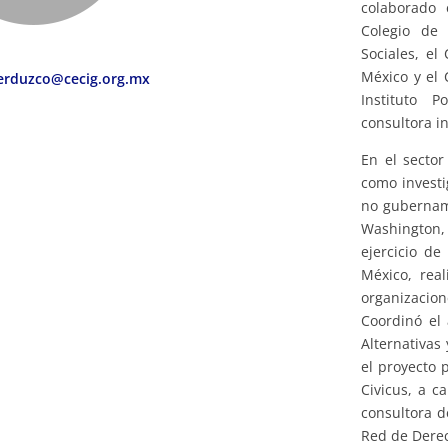
colaborado 
Colegio de 
Sociales, el
México y el 
erduzco@cecig.org.mx
Instituto P
consultora i
En el sector
como investi
no guberna
Washington,
ejercicio de
México, rea
organizacion
Coordinó el
Alternativas
el proyecto 
Civicus, a c
consultora d
Red de Dere