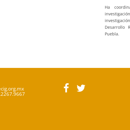
Ha coordin
investigac
investigaci
Desarrollo 
Puebla.
cig.org.mx
5.2267.9667