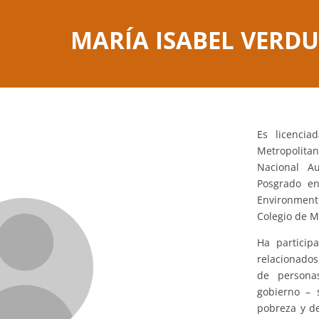
MARÍA ISABEL VERD
Es licencia
Metropolita
Nacional A
Posgrado en
Environment
Colegio de M
Ha particip
relacionados
de personas
gobierno – s
pobreza y de